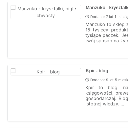
Manzuko - kryształk
Dodano: 7 lat 1 miesi
Manzuko to sklep z
15 tysięcy produk
tysiące paczek. Jeśl
twój sposób na życie
Kpir - blog
Dodano: 9 lat 5 miesi
Kpir to blog, n
księgowości, prawa
gospodarczej. Blo
istotnej wiedzy. ...