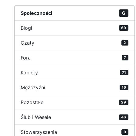
Społeczności
6
Blogi
69
Czaty
2
Fora
7
Kobiety
71
Mężczyźni
16
Pozostałe
29
Ślub i Wesele
46
Stowarzyszenia
0