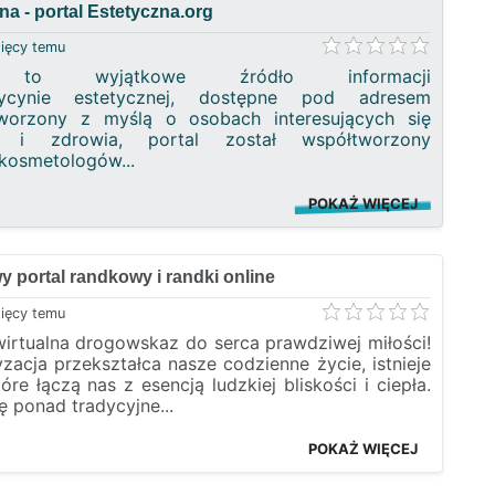
a - portal Estetyczna.org
sięcy temu
RG to wyjątkowe źródło informacji
ycynie estetycznej, dostępne pod adresem
tworzony z myślą o osobach interesujących się
a i zdrowia, portal został współtworzony
 kosmetologów...
POKAŻ WIĘCEJ
y portal randkowy i randki online
sięcy temu
 wirtualna drogowskaz do serca prawdziwej miłości!
zacja przekształca nasze codzienne życie, istnieje
óre łączą nas z esencją ludzkiej bliskości i ciepła.
ię ponad tradycyjne...
POKAŻ WIĘCEJ