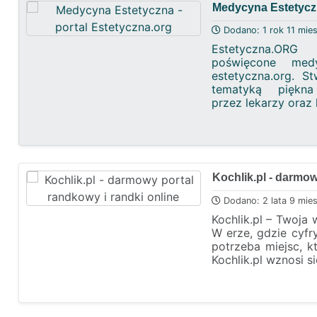
Medycyna Estetyczn
Dodano: 1 rok 11 mie
Estetyczna.O
poświęcone med
estetyczna.org. S
tematyką piękn
przez lekarzy oraz
Kochlik.pl - darmow
Dodano: 2 lata 9 mie
Kochlik.pl – Twoja
W erze, gdzie cyfry
potrzeba miejsc, kt
Kochlik.pl wznosi s