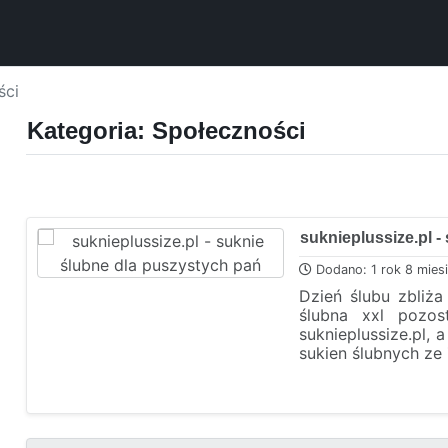
ści
Kategoria: Społeczności
suknieplussize.pl -
Dodano: 1 rok 8 mies
Dzień ślubu zbliż
ślubna xxl pozos
suknieplussize.pl, 
sukien ślubnych ze 