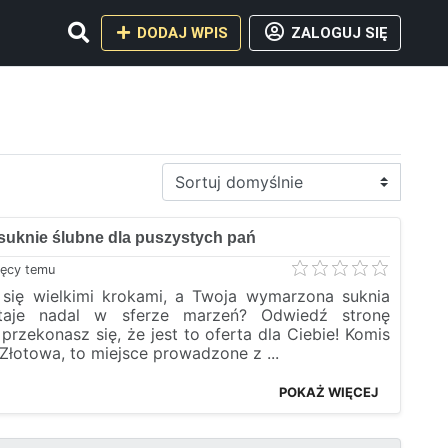
DODAJ WPIS
ZALOGUJ SIĘ
Sortuj
 suknie ślubne dla puszystych pań
ięcy temu
a się wielkimi krokami, a Twoja wymarzona suknia
taje nadal w sferze marzeń? Odwiedź stronę
a przekonasz się, że jest to oferta dla Ciebie! Komis
Złotowa, to miejsce prowadzone z ...
POKAŻ WIĘCEJ