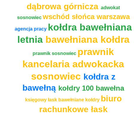
dąbrowa górnicza
adwokat
wschód słońca warszawa
sosnowiec
kołdra bawełniana
agencja pracy
letnia
bawełniana kołdra
prawnik
prawnik sosnowiec
kancelaria adwokacka
sosnowiec
kołdra z
bawełną
kołdry 100 bawełna
biuro
księgowy łask
bawełniane kołdry
rachunkowe łask